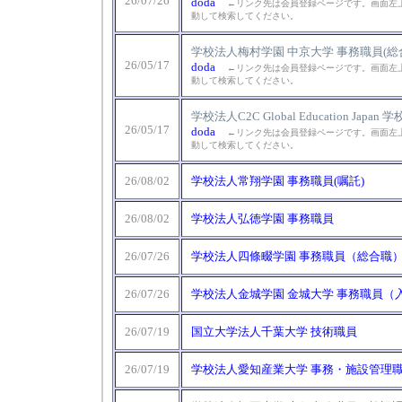
26/07/26
doda
←リンク先は会員登録ページです。画面左上
動して検索してください。
学校法人梅村学園 中京大学 事務職員(総
26/05/17
doda
←リンク先は会員登録ページです。画面左上
動して検索してください。
学校法人C2C Global Education Japan 
26/05/17
doda
←リンク先は会員登録ページです。画面左上
動して検索してください。
26/08/02
学校法人常翔学園 事務職員(嘱託)
26/08/02
学校法人弘徳学園 事務職員
26/07/26
学校法人四條畷学園 事務職員（総合職）[p
26/07/26
学校法人金城学園 金城大学 事務職員（
26/07/19
国立大学法人千葉大学 技術職員
26/07/19
学校法人愛知産業大学 事務・施設管理職