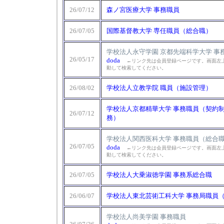
26/07/12
森ノ宮医療大学 事務職員
26/07/05
国際基督教大学 専任職員（総合職）
学校法人永守学園 京都先端科学大学 事
26/05/17
doda
←リンク先は会員登録ページです。画面左上
動して検索してください。
26/08/02
学校法人立教学院 職員（施設管理）
学校法人京都精華大学 事務職員（契約
26/07/12
務）
学校法人関西医科大学 事務職員（総合
26/07/05
doda
←リンク先は会員登録ページです。画面左上
動して検索してください。
26/07/05
学校法人大乗淑徳学園 事務系総合職
26/06/07
学校法人東北芸術工科大学 事務局職員
学校法人尚美学園 事務職員