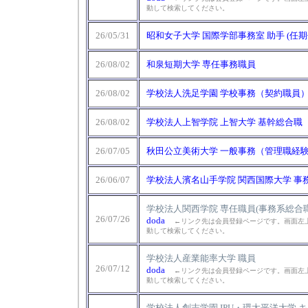
動して検索してください。
26/05/31
昭和女子大学 国際学部事務室 助手 (任
26/08/02
和泉短期大学 専任事務職員
26/08/02
学校法人洗足学園 学校事務（契約職員
26/08/02
学校法人上智学院 上智大学 基幹総合職
26/07/05
秋田公立美術大学 一般事務（管理職経
26/06/07
学校法人濱名山手学院 関西国際大学 事
学校法人関西学院 専任職員(事務系総合職
26/07/26
doda
←リンク先は会員登録ページです。画面左上
動して検索してください。
学校法人産業能率大学 職員
26/07/12
doda
←リンク先は会員登録ページです。画面左上
動して検索してください。
学校法人創志学園 IPU・環太平洋大学 