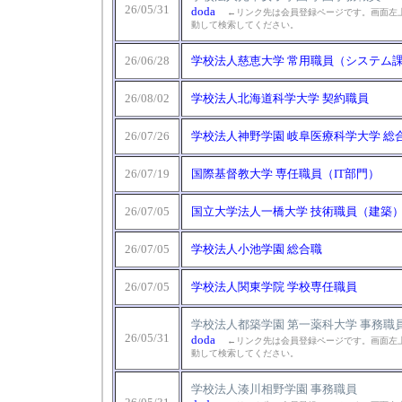
26/05/31
doda
←リンク先は会員登録ページです。画面左上
動して検索してください。
26/06/28
学校法人慈恵大学 常用職員（システム課）[
26/08/02
学校法人北海道科学大学 契約職員
26/07/26
学校法人神野学園 岐阜医療科学大学 総合
26/07/19
国際基督教大学 専任職員（IT部門）
26/07/05
国立大学法人一橋大学 技術職員（建築
26/07/05
学校法人小池学園 総合職
26/07/05
学校法人関東学院 学校専任職員
学校法人都築学園 第一薬科大学 事務職
26/05/31
doda
←リンク先は会員登録ページです。画面左上
動して検索してください。
学校法人湊川相野学園 事務職員